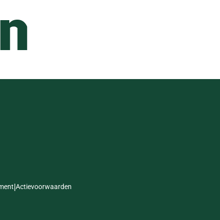
en
ement
Actievoorwaarden