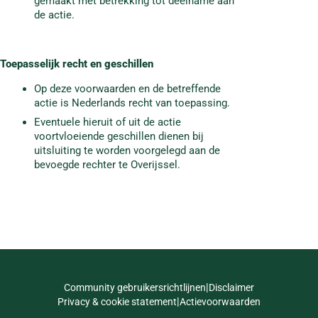
gemaakt met betrekking tot deelname aan
de actie.
Toepasselijk recht en geschillen
Op deze voorwaarden en de betreffende
actie is Nederlands recht van toepassing.
Eventuele hieruit of uit de actie
voortvloeiende geschillen dienen bij
uitsluiting te worden voorgelegd aan de
bevoegde rechter te Overijssel.
Community gebruikersrichtlijnen
Disclaimer
Ons verhaal
Boek
Privacy & cookie statement
Actievoorwaarden
een