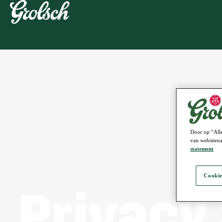
Door op “Alle
van websitena
statement
Cookie
Privacy 