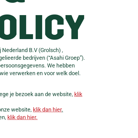
OLICY
 Nederland B.V (Grolsch) ,
elieerde bedrijven (“Asahi Groep”).
n persoonsgegevens. We hebben
ie verwerken en voor welk doel.
wege je bezoek aan de website,
klik
 onze website,
klik dan hier
.
zen,
klik dan hier.