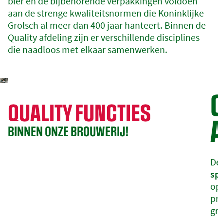
bier en de bijbehorende verpakkingen voldoen
aan de strenge kwaliteitsnormen die Koninklijke
Grolsch al meer dan 400 jaar hanteert. Binnen de
Quality afdeling zijn er verschillende disciplines
die naadloos met elkaar samenwerken.
QUALITY FUNCTIES
BINNEN ONZE BROUWERIJ!
D
s
o
p
g