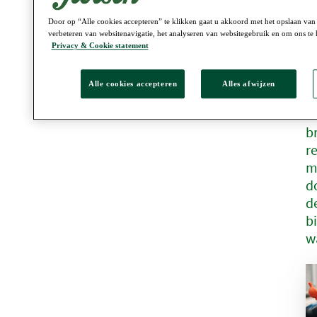
s
d
Door op “Alle cookies accepteren” te klikken gaat u akkoord met het opslaan van
verbeteren van websitenavigatie, het analyseren van websitegebruik en om ons te 
pr
Privacy & Cookie statement
(
O
Alle cookies accepteren
Alles afwijzen
o
s
b
r
m
d
d
b
w