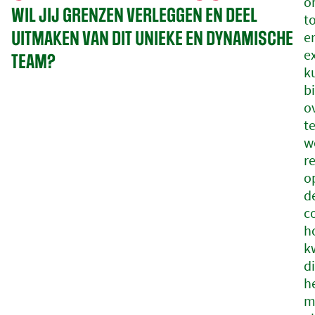
o
WIL JIJ GRENZEN VERLEGGEN EN DEEL
t
UITMAKEN VAN DIT UNIEKE EN DYNAMISCHE
e
e
TEAM?
k
b
o
te
w
r
o
d
c
h
k
d
h
m