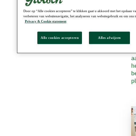
m
2
Door op “Alle cookies accepteren” te klikken gaat u akkoord met het opslaan v
verbeteren van websitenavigatie, het analyseren van websitegebruik en om ons t
T
Privacy & Cookie statement
G
a
Alle cookies accepteren
Alles afwijzen
v
w
a
h
b
p