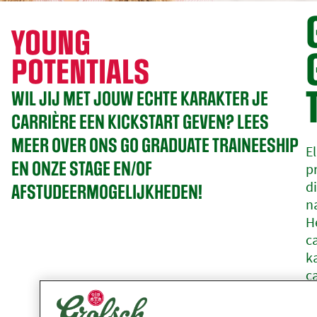
YOUNG
POTENTIALS
WIL JIJ MET JOUW ECHTE KARAKTER JE
CARRIÈRE EEN KICKSTART GEVEN? LEES
MEER OVER ONS GO GRADUATE TRAINEESHIP
E
EN ONZE STAGE EN/OF
p
d
AFSTUDEERMOGELIJKHEDEN!
na
H
ca
k
c
is
(